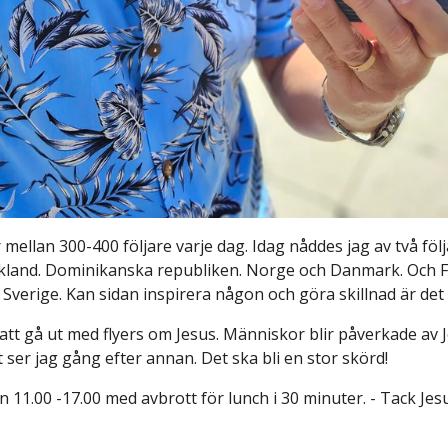
ellan 300-400 följare varje dag. Idag nåddes jag av två följ
land. Dominikanska republiken. Norge och Danmark. Och Finl
 Sverige. Kan sidan inspirera någon och göra skillnad är det v
att gå ut med flyers om Jesus. Människor blir påverkade av 
 ser jag gång efter annan. Det ska bli en stor skörd!
n 11.00 -17.00 med avbrott för lunch i 30 minuter. - Tack Jes