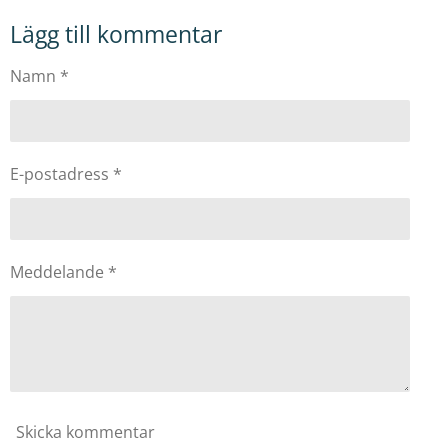
l
l
l
l
Lägg till kommentar
a
a
a
a
m
e
Namn *
d
s
i
g
E-postadress *
Meddelande *
Skicka kommentar