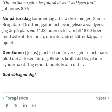
"
Om nu Sonen gör eder fria, så bliven I verkligen fria.
"
Johannes 8:36
Nu på torsdag
kommer jag att stå i korsningen Gamla
Brogatan - Drottninggatan och evangelisera via flyers.
Jag är på plats vid 11.00 tiden och fram till 18.00 tiden
med avbrott för lunch, om inte vädret sätter käppar i
hjulet.
Den Sonen
( Jesus) gjort fri han är verkligen fri och hans
blod det är lösen för dig. Blodets kraft i ditt liv, plånar
synderna ut. Tag emot blodets kraft i ditt liv.
Gud välsigna dig!
«
Föregående
Nästa
»
D
D
D
D
e
e
e
e