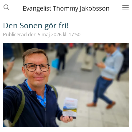
Hoppa
Evangelist Thommy Jakobsson
till
huvudinnehållet
Den Sonen gör fri!
Publicerad den 5 maj 2026 kl. 17:50