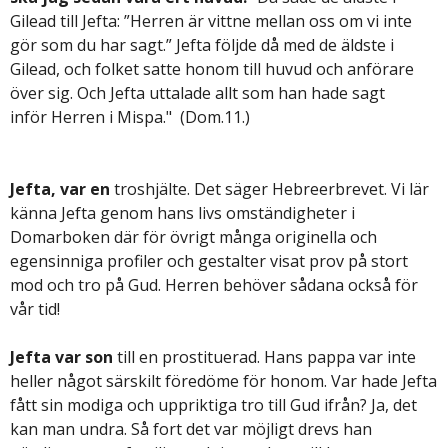
Gilead till Jefta: ”Herren är vittne mellan oss om vi inte
gör som du har sagt.” Jefta följde då med de äldste i
Gilead, och folket satte honom till huvud och anförare
över sig. Och Jefta uttalade allt som han hade sagt
inför Herren i Mispa." (Dom.11.)
Jefta, var en
troshjälte. Det säger Hebreerbrevet. Vi lär
känna Jefta genom hans livs omständigheter i
Domarboken där för övrigt många originella och
egensinniga profiler och gestalter visat prov på stort
mod och tro på Gud. Herren behöver sådana också för
vår tid!
Jefta var son
till en prostituerad. Hans pappa var inte
heller något särskilt föredöme för honom. Var hade Jefta
fått sin modiga och uppriktiga tro till Gud ifrån? Ja, det
kan man undra. Så fort det var möjligt drevs han