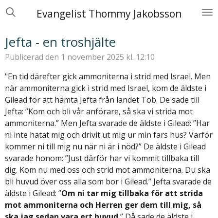
Hoppa
Evangelist Thommy Jakobsson
till
huvudinnehållet
Jefta - en troshjälte
Publicerad den 1 november 2025 kl. 12:10
"En tid därefter gick ammoniterna i strid med Israel. Men
när ammoniterna gick i strid med Israel, kom de äldste i
Gilead för att hämta Jefta från landet Tob. De sade till
Jefta: ”Kom och bli vår anförare, så ska vi strida mot
ammoniterna.” Men Jefta svarade de äldste i Gilead: ”Har
ni inte hatat mig och drivit ut mig ur min fars hus? Varför
kommer ni till mig nu när ni är i nöd?” De äldste i Gilead
svarade honom: ”Just därför har vi kommit tillbaka till
dig. Kom nu med oss och strid mot ammoniterna. Du ska
bli huvud över oss alla som bor i Gilead.” Jefta svarade de
äldste i Gilead: ”
Om ni tar mig tillbaka för att strida
mot ammoniterna och Herren ger dem till mig, så
ska jag sedan vara ert huvud.
” Då sade de äldste i