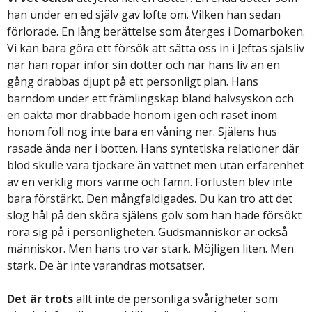
han under en ed själv gav löfte om. Vilken han sedan
förlorade. En lång berättelse som återges i Domarboken.
Vi kan bara göra ett försök att sätta oss in i Jeftas själsliv
när han ropar inför sin dotter och när hans liv än en
gång drabbas djupt på ett personligt plan. Hans
barndom under ett främlingskap bland halvsyskon och
en oäkta mor drabbade honom igen och raset inom
honom föll nog inte bara en våning ner. Själens hus
rasade ända ner i botten. Hans syntetiska relationer där
blod skulle vara tjockare än vattnet men utan erfarenhet
av en verklig mors värme och famn. Förlusten blev inte
bara förstärkt. Den mångfaldigades. Du kan tro att det
slog hål på den sköra själens golv som han hade försökt
röra sig på i personligheten. Gudsmänniskor är också
människor. Men hans tro var stark. Möjligen liten. Men
stark. De är inte varandras motsatser.
Det är trots
allt inte de personliga svårigheter som