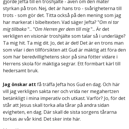
gjorde Jefta till en troshjälte - även om den mäter
styrkan på tron. Nej, det är hans tro - svårigheterna till
trots - som gör det. Titta också på den mening som jag
har markerat i bibeltexten. Vad säger Jefta? "
Om ni tar
mig tillbaka
"... "
Om Herren ger dem till mig
"... Är det
verkligen en visionär troshjälte som talar så i underläge?
Ta mig hit. Ta mig dit. Jo, det är det! Det är en trons man
som vilar i den tillförsikten att Gud är mäktig att föra den
som har beredvillighetens skor på sina fötter vidare i
Herrens skola för mäktiga segrar. Ett formbart kärl till
hedersamt bruk.
Jag önskar att
få träffa Jefta hos Gud en dag. Och här
vill jag verkligen sakta ner och vrida ner megahertzen
betänkligt i mina imperativ och utkast. Varför? Jo, för det
står att Jesus skall torka alla tårar på andra sidan
evigheten, en dag. Där skall de sista sorgens tårarna
torkas av vår kind. Det sker inte här.