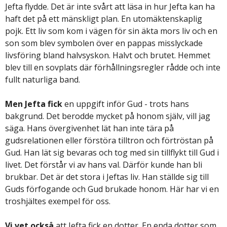
Jefta flydde. Det är inte svårt att läsa in hur Jefta kan ha
haft det på ett mänskligt plan. En utomäktenskaplig
pojk. Ett liv som kom i vägen för sin äkta mors liv och en
son som blev symbolen över en pappas misslyckade
livsföring bland halvsyskon. Halvt och brutet. Hemmet
blev till en sovplats där förhållningsregler rådde och inte
fullt naturliga band.
Men Jefta fick
en uppgift inför Gud - trots hans
bakgrund. Det berodde mycket på honom själv, vill jag
säga. Hans övergivenhet lät han inte tära på
gudsrelationen eller förstöra tilltron och förtröstan på
Gud. Han lät sig bevaras och tog med sin tillflykt till Gud i
livet. Det förstår vi av hans val. Därför kunde han bli
brukbar. Det är det stora i Jeftas liv. Han ställde sig till
Guds förfogande och Gud brukade honom. Här har vi en
troshjältes exempel för oss.
Vi vet också
att Jefta fick en dotter. En enda dotter som